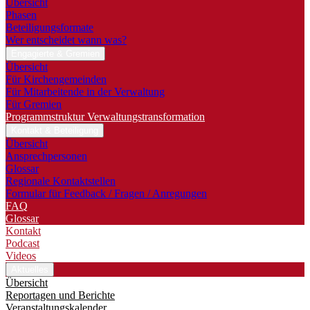
Übersicht
Phasen
Beteiligungsformate
Wer entscheidet wann was?
Engagierte & Gremien
Übersicht
Für Kirchengemeinden
Für Mitarbeitende in der Verwaltung
Für Gremien
Programmstruktur Verwaltungstransformation
Kontakt & Beteiligung
Übersicht
Ansprechpersonen
Glossar
Regionale Kontaktstellen
Formular für Feedback / Fragen / Anregungen
FAQ
Glossar
Kontakt
Podcast
Videos
Aktuelles
Übersicht
Reportagen und Berichte
Veranstaltungskalender