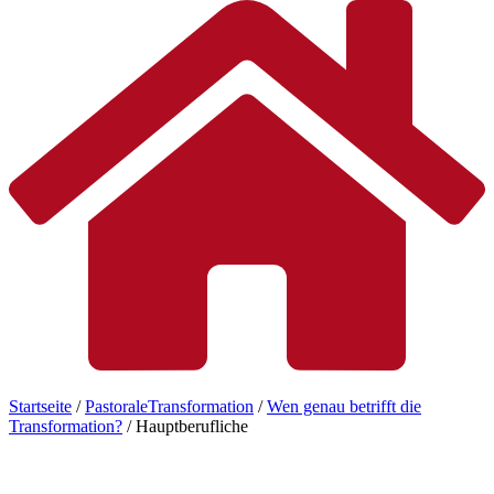
Startseite
/
PastoraleTransformation
/
Wen genau betrifft die
Transformation?
/
Hauptberufliche