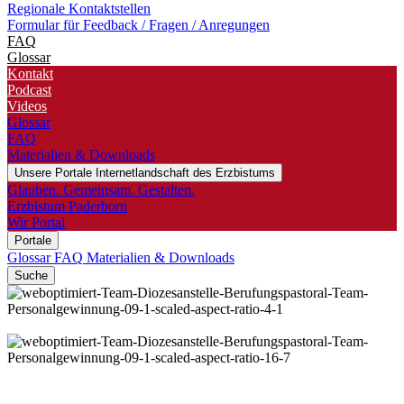
Regionale Kontaktstellen
Formular für Feedback / Fragen / Anregungen
FAQ
Glossar
Kontakt
Podcast
Videos
Glossar
FAQ
Materialien & Downloads
Unsere Portale
Internetlandschaft des Erzbistums
Glauben. Gemeinsam. Gestalten.
Erzbistum Paderborn
Wir Portal
Portale
Glossar
FAQ
Materialien & Downloads
Suche
© Besim Mazhiqi / Erzbistum Paderborn
© Besim Mazhiqi / Erzbistum Paderborn