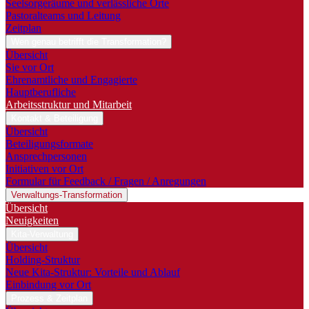
Seelsorgeräume und verlässliche Orte
Pastoralteams und Leitung
Zeitplan
Wen genau betrifft die Transformation?
Übersicht
Sie vor Ort
Ehrenamtliche und Engagierte
Hauptberufliche
Arbeitsstruktur und Mitarbeit
Kontakt & Beteiligung
Übersicht
Beteiligungsformate
Ansprechpersonen
Initiativen vor Ort
Formular für Feedback / Fragen / Anregungen
Verwaltungs-Transformation
Übersicht
Neuigkeiten
Kita-Verwaltung
Übersicht
Holding-Struktur
Neue Kita-Struktur: Vorteile und Ablauf
Einbindung vor Ort
Prozess & Zeitplan