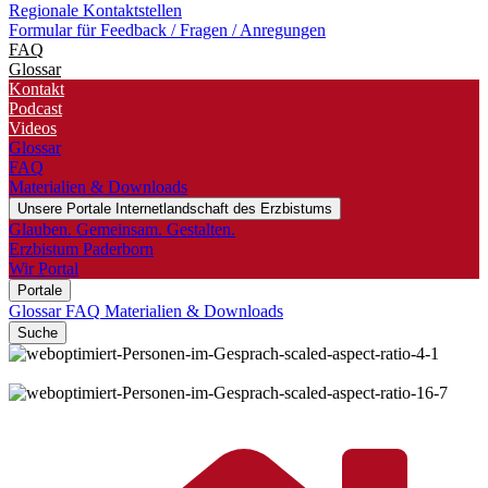
Regionale Kontaktstellen
Formular für Feedback / Fragen / Anregungen
FAQ
Glossar
Kontakt
Podcast
Videos
Glossar
FAQ
Materialien & Downloads
Unsere Portale
Internetlandschaft des Erzbistums
Glauben. Gemeinsam. Gestalten.
Erzbistum Paderborn
Wir Portal
Portale
Glossar
FAQ
Materialien & Downloads
Suche
©
AYO Production / Shutterstock.com
©
AYO Production / Shutterstock.com