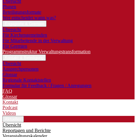
Übersicht
Phasen
Beteiligungsformate
Wer entscheidet wann was?
Engagierte & Gremien
Übersicht
Für Kirchengemeinden
Für Mitarbeitende in der Verwaltung
Für Gremien
Programmstruktur Verwaltungstransformation
Kontakt & Beteiligung
Übersicht
Ansprechpersonen
Glossar
Regionale Kontaktstellen
Formular für Feedback / Fragen / Anregungen
FAQ
Glossar
Kontakt
Podcast
Videos
Aktuelles
Übersicht
Reportagen und Berichte
Veranstaltungskalender