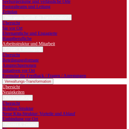
Seelsorgeräume und verlässliche Orte
Pastoralteams und Leitung
Zeitplan
Wen genau betrifft die Transformation?
Übersicht
Sie vor Ort
Ehrenamtliche und Engagierte
Hauptberufliche
Arbeitsstruktur und Mitarbeit
Kontakt & Beteiligung
Übersicht
Beteiligungsformate
Ansprechpersonen
Initiativen vor Ort
Formular für Feedback / Fragen / Anregungen
Verwaltungs-Transformation
Übersicht
Neuigkeiten
Kita-Verwaltung
Übersicht
Holding-Struktur
Neue Kita-Struktur: Vorteile und Ablauf
Einbindung vor Ort
Prozess & Zeitplan