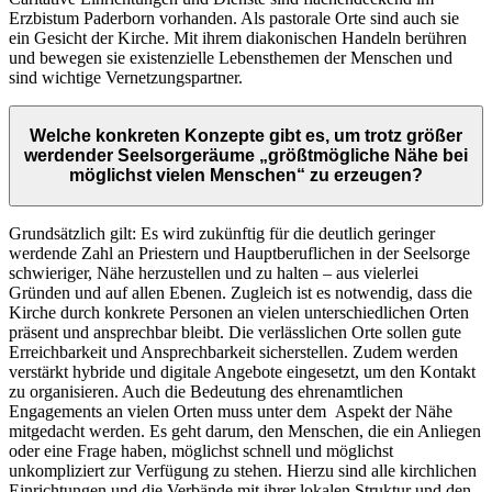
Erzbistum Paderborn vorhanden. Als pastorale Orte sind auch sie
ein Gesicht der Kirche. Mit ihrem diakonischen Handeln berühren
und bewegen sie existenzielle Lebensthemen der Menschen und
sind wichtige Vernetzungspartner.
Welche konkreten Konzepte gibt es, um trotz größer
werdender Seelsorgeräume „größtmögliche Nähe bei
möglichst vielen Menschen“ zu erzeugen?
Grundsätzlich gilt: Es wird zukünftig für die deutlich geringer
werdende Zahl an Priestern und Hauptberuflichen in der Seelsorge
schwieriger, Nähe herzustellen und zu halten – aus vielerlei
Gründen und auf allen Ebenen. Zugleich ist es notwendig, dass die
Kirche durch konkrete Personen an vielen unterschiedlichen Orten
präsent und ansprechbar bleibt. Die verlässlichen Orte sollen gute
Erreichbarkeit und Ansprechbarkeit sicherstellen. Zudem werden
verstärkt hybride und digitale Angebote eingesetzt, um den Kontakt
zu organisieren. Auch die Bedeutung des ehrenamtlichen
Engagements an vielen Orten muss unter dem Aspekt der Nähe
mitgedacht werden. Es geht darum, den Menschen, die ein Anliegen
oder eine Frage haben, möglichst schnell und möglichst
unkompliziert zur Verfügung zu stehen. Hierzu sind alle kirchlichen
Einrichtungen und die Verbände mit ihrer lokalen Struktur und den