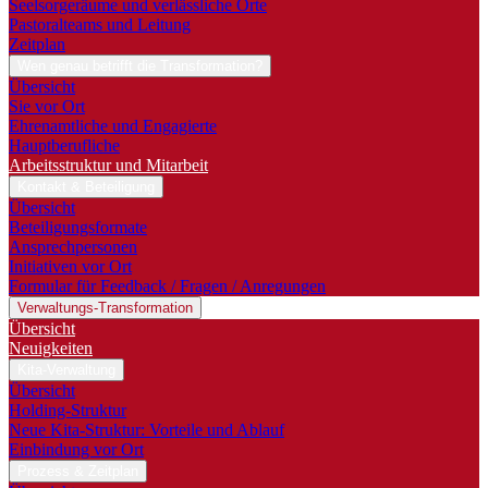
Seelsorgeräume und verlässliche Orte
Pastoralteams und Leitung
Zeitplan
Wen genau betrifft die Transformation?
Übersicht
Sie vor Ort
Ehrenamtliche und Engagierte
Hauptberufliche
Arbeitsstruktur und Mitarbeit
Kontakt & Beteiligung
Übersicht
Beteiligungsformate
Ansprechpersonen
Initiativen vor Ort
Formular für Feedback / Fragen / Anregungen
Verwaltungs-Transformation
Übersicht
Neuigkeiten
Kita-Verwaltung
Übersicht
Holding-Struktur
Neue Kita-Struktur: Vorteile und Ablauf
Einbindung vor Ort
Prozess & Zeitplan