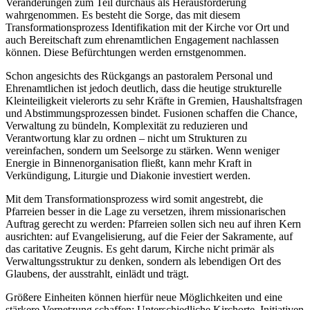
Veränderungen zum Teil durchaus als Herausforderung
wahrgenommen. Es besteht die Sorge, das mit diesem
Transformationsprozess Identifikation mit der Kirche vor Ort und
auch Bereitschaft zum ehrenamtlichen Engagement nachlassen
können. Diese Befürchtungen werden ernstgenommen.
Schon angesichts des Rückgangs an pastoralem Personal und
Ehrenamtlichen ist jedoch deutlich, dass die heutige strukturelle
Kleinteiligkeit vielerorts zu sehr Kräfte in Gremien, Haushaltsfragen
und Abstimmungsprozessen bindet. Fusionen schaffen die Chance,
Verwaltung zu bündeln, Komplexität zu reduzieren und
Verantwortung klar zu ordnen – nicht um Strukturen zu
vereinfachen, sondern um Seelsorge zu stärken. Wenn weniger
Energie in Binnenorganisation fließt, kann mehr Kraft in
Verkündigung, Liturgie und Diakonie investiert werden.
Mit dem Transformationsprozess wird somit angestrebt, die
Pfarreien besser in die Lage zu versetzen, ihrem missionarischen
Auftrag gerecht zu werden: Pfarreien sollen sich neu auf ihren Kern
ausrichten: auf Evangelisierung, auf die Feier der Sakramente, auf
das caritative Zeugnis. Es geht darum, Kirche nicht primär als
Verwaltungsstruktur zu denken, sondern als lebendigen Ort des
Glaubens, der ausstrahlt, einlädt und trägt.
Größere Einheiten können hierfür neue Möglichkeiten und eine
stärkere Vernetzung schaffen: Unterschiedliche Kirchorte, Initiativen