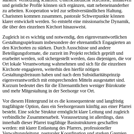
und geistliche Profile können sich ergänzen, statt nebeneinanderher
zu arbeiten. Kooperation wird zur selbstverständlichen Haltung.
Charismen kommen zusammen, pastorale Schwerpunkte können
klarer entwickelt werden. So entsteht eine missionarische Dynamik,
die über den einzelnen Kirchort hinausweist.
Zugleich ist es wichtig und notwendig, den eigenverantwortlichen
Gestaltungsspielraum insbesondere der ehrenamtlich Engagierten an
den Kirchorten zu stärken. Durch Ausschüsse und andere
Beteiligungsformate, die zurzeit im Projekt rechtlich geprüft und
erarbeitet werden, soll sichergestellt werden, dass diejenigen, die vor
Ort lokale Verantwortung wahrnehmen und sich für die einzelnen
Kirchorte engagieren, weiterhin den hierfür nötigen
Gestaltungsfreiraum haben und nach dem Subsidiaritätsprinzip
eigenverantwortlich mit entsprechenden Mitteln ausgestattet sind.
Kurzum bedeutet dies für die Ehrenamtlichen weniger Bürokratie
und mehr Mitgestaltung in der Seelsorge vor Ort.
Vor diesem Hintergrund ist es die konsequenteste und langfristig
tragfähigste Option, dass ein Seelsorgeraum künftig aus einer Pfarrei
besteht. Eine solche Struktur ermöglicht klare Leitung und zugleich
verbindliche Zusammenarbeit. Voraussetzung ist allerdings, dass
innerhalb dieser Pfarrei tragfähige Basisstrukturen geschaffen
werden: mit klarer Entlastung des Pfarrers, professioneller
Verwaltungsleitung, pastoraler Koordination und starken Gremien.