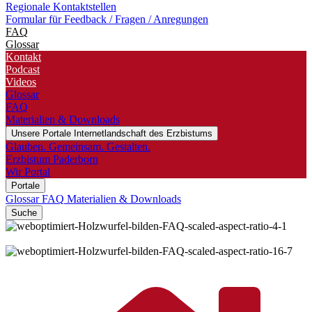
Regionale Kontaktstellen
Formular für Feedback / Fragen / Anregungen
FAQ
Glossar
Kontakt
Podcast
Videos
Glossar
FAQ
Materialien & Downloads
Unsere Portale
Internetlandschaft des Erzbistums
Glauben. Gemeinsam. Gestalten.
Erzbistum Paderborn
Wir Portal
Portale
Glossar
FAQ
Materialien & Downloads
Suche
©
Roman Motizov / Shutterstock.com
©
Roman Motizov / Shutterstock.com