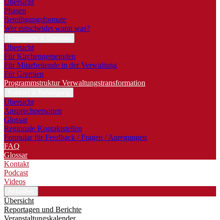
Übersicht
Phasen
Beteiligungsformate
Wer entscheidet wann was?
Engagierte & Gremien
Übersicht
Für Kirchengemeinden
Für Mitarbeitende in der Verwaltung
Für Gremien
Programmstruktur Verwaltungstransformation
Kontakt & Beteiligung
Übersicht
Ansprechpersonen
Glossar
Regionale Kontaktstellen
Formular für Feedback / Fragen / Anregungen
FAQ
Glossar
Kontakt
Podcast
Videos
Aktuelles
Übersicht
Reportagen und Berichte
Veranstaltungskalender