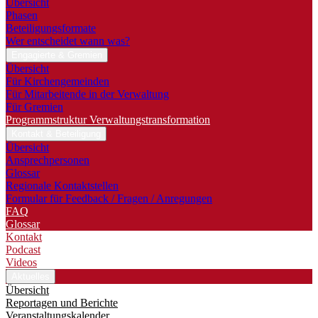
Übersicht
Phasen
Beteiligungsformate
Wer entscheidet wann was?
Engagierte & Gremien
Übersicht
Für Kirchengemeinden
Für Mitarbeitende in der Verwaltung
Für Gremien
Programmstruktur Verwaltungstransformation
Kontakt & Beteiligung
Übersicht
Ansprechpersonen
Glossar
Regionale Kontaktstellen
Formular für Feedback / Fragen / Anregungen
FAQ
Glossar
Kontakt
Podcast
Videos
Aktuelles
Übersicht
Reportagen und Berichte
Veranstaltungskalender