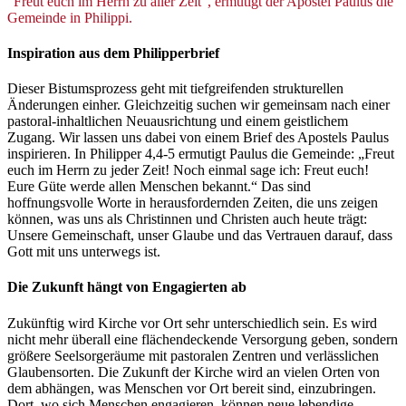
"Freut euch im Herrn zu aller Zeit", ermutigt der Apostel Paulus die
Gemeinde in Philippi.
Inspiration aus dem Philipperbrief
Dieser Bistumsprozess geht mit tiefgreifenden strukturellen
Änderungen einher. Gleichzeitig suchen wir gemeinsam nach einer
pastoral-inhaltlichen Neuausrichtung und einem geistlichem
Zugang. Wir lassen uns dabei von einem Brief des Apostels Paulus
inspirieren. In Philipper 4,4-5 ermutigt Paulus die Gemeinde: „Freut
euch im Herrn zu jeder Zeit! Noch einmal sage ich: Freut euch!
Eure Güte werde allen Menschen bekannt.“ Das sind
hoffnungsvolle Worte in herausfordernden Zeiten, die uns zeigen
können, was uns als Christinnen und Christen auch heute trägt:
Unsere Gemeinschaft, unser Glaube und das Vertrauen darauf, dass
Gott mit uns unterwegs ist.
Die Zukunft hängt von Engagierten ab
Zukünftig wird Kirche vor Ort sehr unterschiedlich sein. Es wird
nicht mehr überall eine flächendeckende Versorgung geben, sondern
größere Seelsorgeräume mit pastoralen Zentren und verlässlichen
Glaubensorten. Die Zukunft der Kirche wird an vielen Orten von
dem abhängen, was Menschen vor Ort bereit sind, einzubringen.
Dort, wo sich Menschen engagieren, können neue lebendige