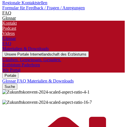
Regionale Kontaktstellen
Formular für Feedback / Fragen / Anregungen
FAQ
Glossar
Kontakt
Podcast
Videos
Glossar
FAQ
Materialien & Downloads
Unsere Portale
Internetlandschaft des Erzbistums
Glauben. Gemeinsam. Gestalten.
Erzbistum Paderborn
Wir Portal
Portale
Glossar
FAQ
Materialien & Downloads
Suche
© Besim Mazhiqi /
Erzbistum Paderborn
© Besim Mazhiqi
/ Erzbistum Paderborn