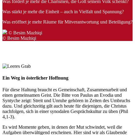
Was fördert je mehr die Charismen, die Gott seinem Volk schenkt?
Was stärkt je mehr die Einheit – auch in Vielfalt und Spannung?
Was eröffnet je mehr Räume für Mitverantwortung und Beteiligung?
© Besim Mazhiqi
© Besim Mazhiqi
© unsplash.com
Ein Weg in österlicher Hoffnung
Für diese Haltung braucht es Gemeinschaft, Zusammenarbeit und
einen gemeinsamen Geist. Die Bitte von Paulus an Evodia und
Syntyche zeigt: Streit und Unruhe gehören in Zeiten des Umbruchs
dazu. Und gleichzeitig gilt auch heute für diejenigen, die Christus
nachfolgen, sich in einer synodalen Gesprächskultur zu üben (Phil
4,1-3).
Es wird Momente geben, in denen der Mut schwindet, weil die
Aufgaben überwältigend erscheinen. Hier sind wir als Glaubende