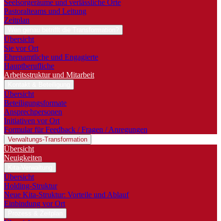
Seelsorgeräume und verlässliche Orte
Pastoralteams und Leitung
Zeitplan
Wen genau betrifft die Transformation?
Übersicht
Sie vor Ort
Ehrenamtliche und Engagierte
Hauptberufliche
Arbeitsstruktur und Mitarbeit
Kontakt & Beteiligung
Übersicht
Beteiligungsformate
Ansprechpersonen
Initiativen vor Ort
Formular für Feedback / Fragen / Anregungen
Verwaltungs-Transformation
Übersicht
Neuigkeiten
Kita-Verwaltung
Übersicht
Holding-Struktur
Neue Kita-Struktur: Vorteile und Ablauf
Einbindung vor Ort
Prozess & Zeitplan